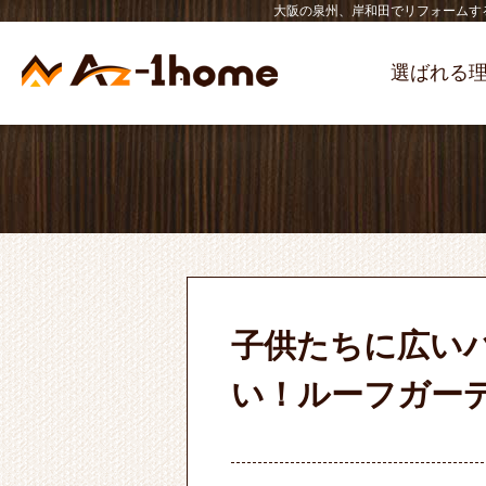
大阪の泉州、岸和田でリフォームす
選ばれる
子供たちに広い
い！ルーフガー