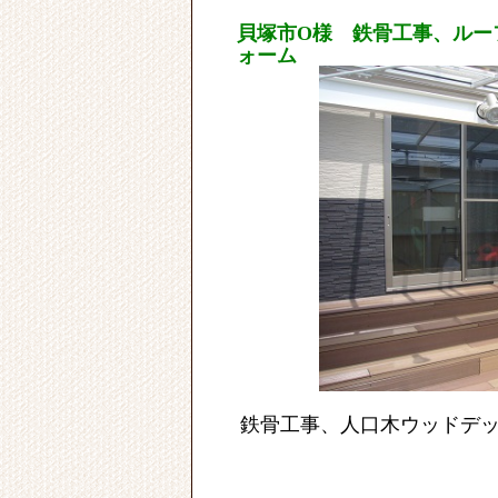
貝塚市O様 鉄骨工事、ルー
ォーム
鉄骨工事、人口木ウッドデ