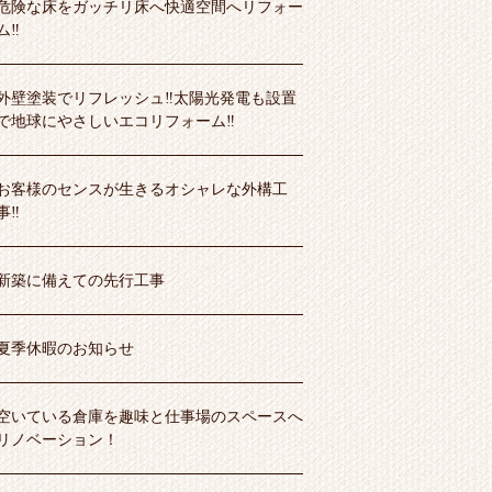
危険な床をガッチリ床へ快適空間へリフォー
ム‼
外壁塗装でリフレッシュ‼太陽光発電も設置
で地球にやさしいエコリフォーム‼
お客様のセンスが生きるオシャレな外構工
事‼
新築に備えての先行工事
夏季休暇のお知らせ
空いている倉庫を趣味と仕事場のスペースへ
リノベーション！